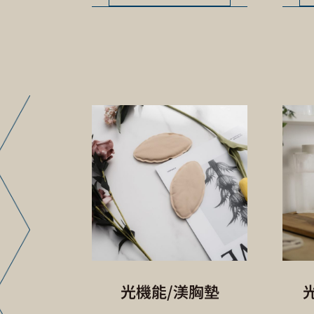
光機能/渼胸墊