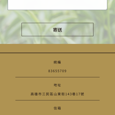
寄送
Alternative:
統編
83655709
地址
高雄市三民區山東街143巷17號
信箱